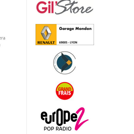
era
u
s