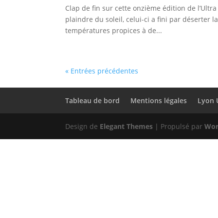
Clap de fin sur cette onzième édition de l’Ultr
plaindre du soleil, celui-ci a fini par déserte
températures propices à de...
« Entrées précédentes
Tableau de bord
Mentions légales
Lyon 
Design de
Elegant Themes
| Propulsé par
Wor