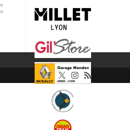
se
es