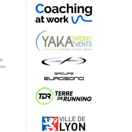
nd
ches