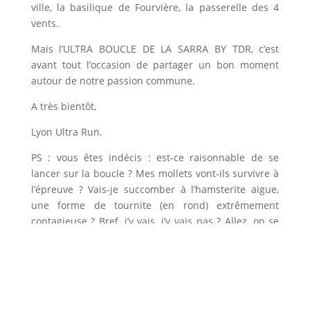
ville, la basilique de Fourvière, la passerelle des 4
vents.
Mais l’ULTRA BOUCLE DE LA SARRA BY TDR, c’est
avant tout l’occasion de partager un bon moment
autour de notre passion commune.
A très bientôt,
Lyon Ultra Run.
PS : vous êtes indécis : est-ce raisonnable de se
lancer sur la boucle ? Mes mollets vont-ils survivre à
l’épreuve ? Vais-je succomber à l’hamsterite aigue,
une forme de tournite (en rond) extrêmement
contagieuse ? Bref, j’y vais, j’y vais pas ? Allez, on se
rassure, on ne balancera pas le nom des inquiets,
devoir de réserve oblige.
Passons donc en revue la
liste de vos petites inquiétudes.