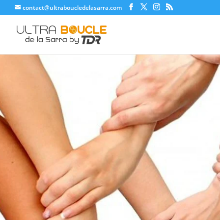
contact@ultraboucledelasarra.com