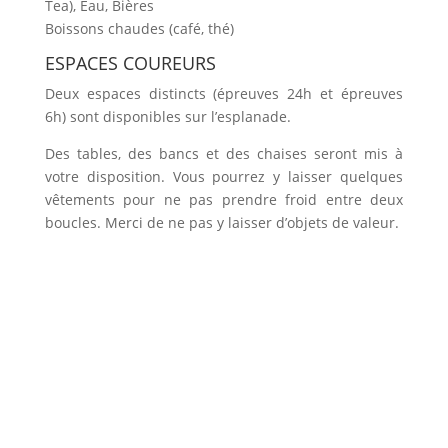
Tea), Eau, Bières
Boissons chaudes (café, thé)
ESPACES COUREURS
Deux espaces distincts (épreuves 24h et épreuves
6h) sont disponibles sur l’esplanade.
Des tables, des bancs et des chaises seront mis à
votre disposition. Vous pourrez y laisser quelques
vêtements pour ne pas prendre froid entre deux
boucles. Merci de ne pas y laisser d’objets de valeur.
Il n’y aura pas de lits de camp ou de matelas à
disposition des coureurs sur le format 24 heures.
Vous pourrez toutefois installer une petite tente sur
l’emplacement dédié à cet effet (voir plan de
situation).
L’accès aux abris est destiné prioritairement aux
coureurs et à leur usage exclusif dès le départ des
épreuves 6 heures.