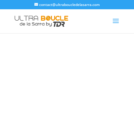
contact@ultraboucledelasarra.com