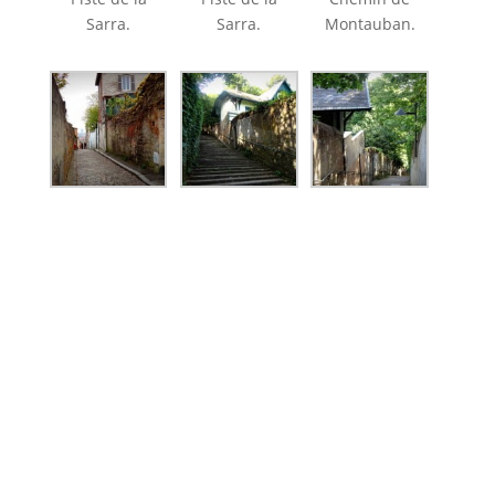
Sarra.
Sarra.
Montauban.
Chemin de
Montée Nicolas
Montée Nicolas
Montauban.
de Lange.
de Lange.
Chemin du
Viaduc.