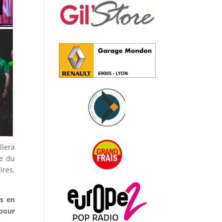
llera
le du
ires.
s en
pour