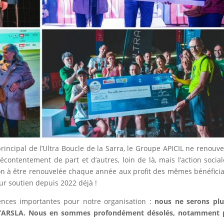
incipal de l’Ultra Boucle de la Sarra, le Groupe APICIL ne renouve
contentement de part et d’autres, loin de là, mais l’action socia
on à être renouvelée chaque année aux profit des mêmes bénéficia
r soutien depuis 2022 déjà !
ces importantes pour notre organisation :
nous ne serons plu
e l’ARSLA. Nous en sommes profondément désolés, notamment 