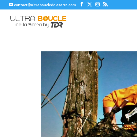
contact@ultraboucledelasarra.com