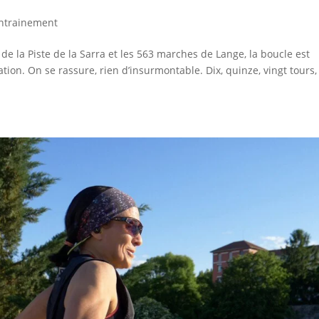
ntrainement
de la Piste de la Sarra et les 563 marches de Lange, la boucle est
on. On se rassure, rien d’insurmontable. Dix, quinze, vingt tours,