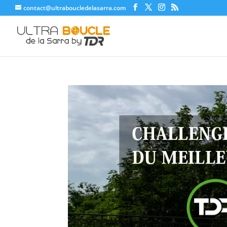
contact@ultraboucledelasarra.com