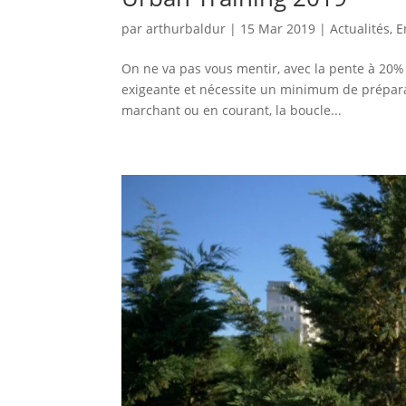
par
arthurbaldur
|
15 Mar 2019
|
Actualités
,
E
On ne va pas vous mentir, avec la pente à 20% 
exigeante et nécessite un minimum de préparati
marchant ou en courant, la boucle...