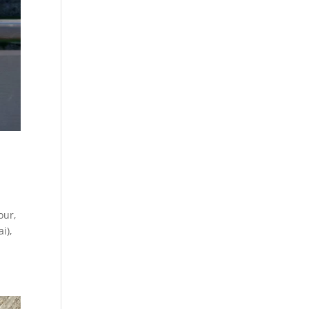
our,
i),