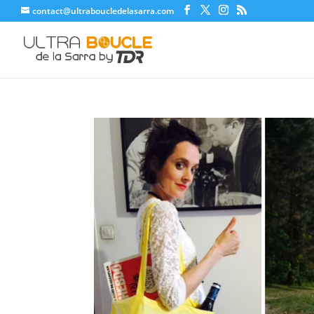
contact@ultraboucledelasarra.com