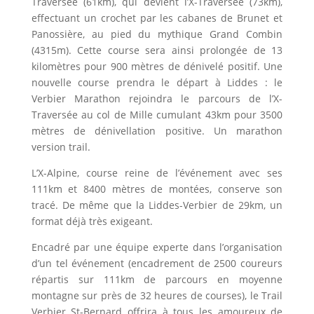
Traversée (61km), qui devient l’X-Traversée (73km),
effectuant un crochet par les cabanes de Brunet et
Panossière, au pied du mythique Grand Combin
(4315m). Cette course sera ainsi prolongée de 13
kilomètres pour 900 mètres de dénivelé positif. Une
nouvelle course prendra le départ à Liddes : le
Verbier Marathon rejoindra le parcours de l’X-
Traversée au col de Mille cumulant 43km pour 3500
mètres de dénivellation positive. Un marathon
version trail.
L’X-Alpine, course reine de l’événement avec ses
111km et 8400 mètres de montées, conserve son
tracé. De même que la Liddes-Verbier de 29km, un
format déjà très exigeant.
Encadré par une équipe experte dans l’organisation
d’un tel événement (encadrement de 2500 coureurs
répartis sur 111km de parcours en moyenne
montagne sur près de 32 heures de courses), le Trail
Verbier St-Bernard offrira à tous les amoureux de