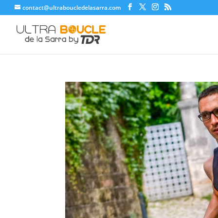
contact@ultraboucledelasarra.com