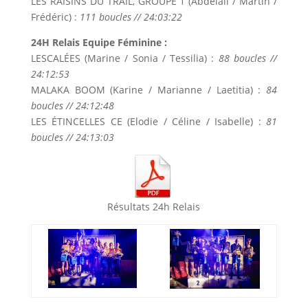
LES RAISINS DU TRAIL, GROUPE 1 (Abdelali / Martin /
Frédéric) :
111 boucles // 24:03:22
24H Relais Equipe Féminine :
LESCALÉES (Marine / Sonia / Tessilia) :
88 boucles //
24:12:53
MALAKA BOOM (Karine / Marianne / Laetitia) :
84
boucles // 24:12:48
LES ÉTINCELLES CE (Elodie / Céline / Isabelle) :
81
boucles // 24:13:03
Résultats 24h Relais