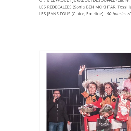
ON MEL’PAQUET JURABOUTDESOUFFLE (Laure, An
LES REDECALEES (Sonia BEN MOKHTAR, Tessil
LES JEANS FOUS (Claire, Emeline) :
60 boucles /