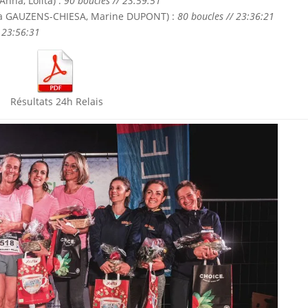
na, Lolita) :
90 boucles // 23:59:51
ia GAUZENS-CHIESA, Marine DUPONT) :
80 boucles // 23:36:21
/ 23:56:31
Résultats 24h Relais