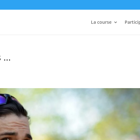
La course
Partici
s …