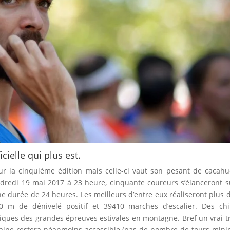
cielle qui plus est.
r la cinquième édition mais celle-ci vaut son pesant de cacahu
dredi 19 mai 2017 à 23 heure, cinquante coureurs s’élanceront s
 durée de 24 heures. Les meilleurs d’entre eux réaliseront plus 
0 m de dénivelé positif et 39410 marches d’escalier. Des chi
tiques des grandes épreuves estivales en montagne. Bref un vrai t
baine restera néanmoins accessible (pas de nombre de tours mi