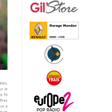
ètes,
ur le
de 70
ffres
ruc à
nimum