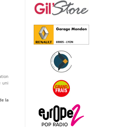
ation
é uni
de la