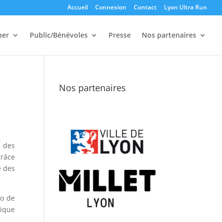
Accueil
Connexion
Contact
Lyon Ultra Run
per
Public/Bénévoles
Presse
Nos partenaires
Nos partenaires
l des
grâce
e des
ro de
rique