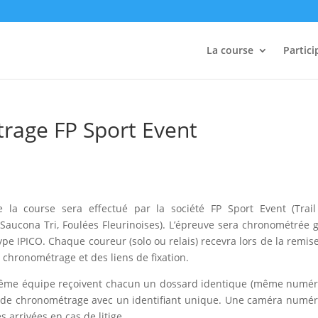
La course
Partici
rage FP Sport Event
 la course sera effectué par la société FP Sport Event (Trai
 Saucona Tri, Foulées Fleurinoises). L’épreuve sera chronométrée 
pe IPICO. Chaque coureur (solo ou relais) recevra lors de la remis
chronométrage et des liens de fixation.
même équipe reçoivent chacun un dossard identique (même numé
 de chronométrage avec un identifiant unique. Une caméra numé
s arrivées en cas de litige.