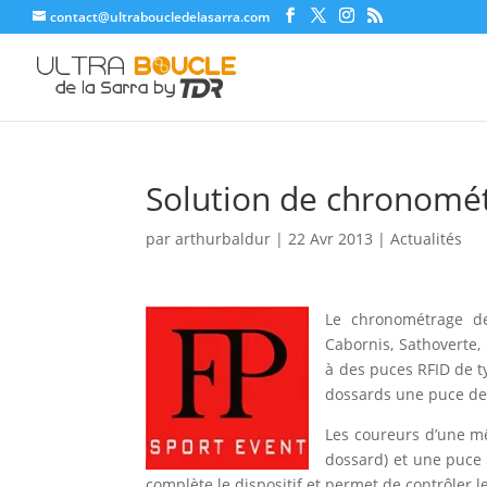
contact@ultraboucledelasarra.com
Solution de chronomét
par
arthurbaldur
|
22 Avr 2013
|
Actualités
Le chronométrage de
Cabornis, Sathoverte,
à des puces RFID de ty
dossards une puce de 
Les coureurs d’une 
dossard) et une puce
complète le dispositif et permet de contrôler le