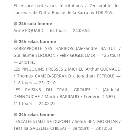
Et encore toutes nos félicitations à l’ensemble des
coureurs de l’Ultra Boucle de la Sarra by TDR 💛💪
🟣
24h solo femme
Anne PIQUARD — 64 tours — 24:09:54
🔵
24h relais homme
SARRAPPORTE SES HARIBOS (Alexandre BATTUT /
Guillaume SÉRODON / Félix GUGLIELMO) — 125 tours
— 24:01:43
LES PINGOUINS PRESSÉS 2 MICHEL (Arthur GUENAUD
/ Thomas CAMEO‑SERRANO / Jonathan PETROU) —
118 tours — 23:17:10
LES RAISINS DU TRAIL, GROUPE 1 (Abdelali
DENNOUCHE / Martin BARRAUD / Frédéric TINES) —
111 tours — 24:03:22
🟣
24h relais femme
LESCALÉES (Marine DUPONT / Sonia BEN MOKHTAR /
Tessilia GAUZENS‑CHIESA) — 88 tours — 24:12:53